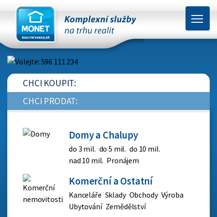
CHCI KOUPIT:
CHCI PRODAT:
Domy
a
Chalupy
do 3 mil.
do 5 mil.
do 10 mil.
nad 10 mil.
Pronájem
Komerční
a
Ostatní
Kanceláře
Sklady
Obchody
Výroba
Ubytování
Zemědělství