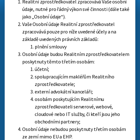
Realitní zprostředkovatel zpracovává Vaše osobní
údaje, nutné pro řádný výkon své činnosti (dále také
jako „Osobní údaje“).
Vaše Osobní údaje Realitní zprostředkovatel
zpracovává pouze pro níže uvedené účely a na
základě uvedených právních základů:
plnění smlouvy
Osobní údaje budou Realitním zprostředkovatelem
poskytnuty těmto třetím osobám:
účetní;
spolupracujícím makléřům Realitního
zprostředkovatele;
externí advokátní kanceláři;
osobám poskytujícím Realitnímu
zprostředkovateli serverové, webové,
cloudové nebo IT služby, či kteří jsou jeho
obchodními partnery;
Osobní údaje nebudou poskytnuty třetím osobám
ze zemí mimo EU a EHP.