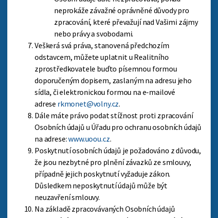
neprokáže závažné oprávněné důvody pro
zpracování, které převažují nad Vašimi zájmy
nebo právy a svobodami.
Veškerá svá práva, stanovená předchozím
odstavcem, můžete uplatnit u Realitního
zprostředkovatele buďto písemnou formou
doporučeným dopisem, zaslaným na adresu jeho
sídla, či elektronickou formou na e-mailové
adrese
rkmonet@volny.cz
.
Dále máte právo podat stížnost proti zpracování
Osobních údajů u Úřadu pro ochranu osobních údajů
na adrese:
www.uoou.cz
.
Poskytnutí osobních údajů je požadováno z důvodu,
že jsou nezbytné pro plnění závazků ze smlouvy,
případně jejich poskytnutí vyžaduje zákon.
Důsledkem neposkytnutí údajů může být
neuzavření smlouvy.
Na základě zpracovávaných Osobních údajů