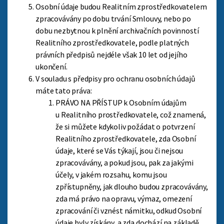
Osobní údaje budou Realitním zprostředkovatelem
zpracovávány po dobu trvání Smlouvy, nebo po
dobu nezbytnou k plnění archivačních povinností
Realitního zprostředkovatele, podle platných
právních předpisů nejdéle však 10 let od jejího
ukončení.
V souladu s předpisy pro ochranu osobních údajů
máte tato práva:
PRÁVO NA PŘÍSTUP k Osobním údajům
u Realitního prostředkovatele, což znamená,
že si můžete kdykoliv požádat o potvrzení
Realitního zprostředkovatele, zda Osobní
údaje, které se Vás týkají, jsou či nejsou
zpracovávány, a pokud jsou, pak za jakými
účely, v jakém rozsahu, komu jsou
zpřístupněny, jak dlouho budou zpracovávány,
zda má právo na opravu, výmaz, omezení
zpracování či vznést námitku, odkud Osobní
údaje byly získány, a zda dochází na základě