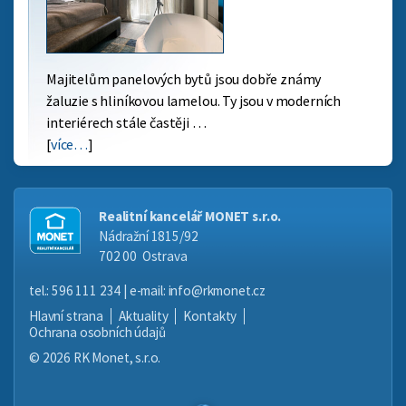
Majitelům panelových bytů jsou dobře známy
žaluzie s hliníkovou lamelou. Ty jsou v moderních
interiérech stále častěji …
[
více…
]
Realitní kancelář MONET s.r.o.
Nádražní 1815/92
702 00 Ostrava
tel.: 596 111 234 | e-mail: info@rkmonet.cz
Hlavní strana
Aktuality
Kontakty
Ochrana osobních údajů
© 2026 RK Monet, s.r.o.